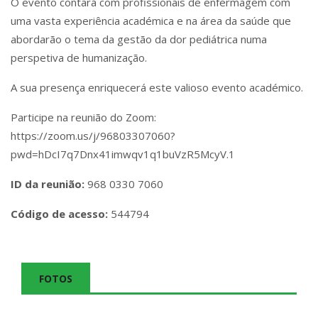
O evento contará com profissionais de enfermagem com
uma vasta experiência académica e na área da saúde que
abordarão o tema da gestão da dor pediátrica numa
perspetiva de humanização.
A sua presença enriquecerá este valioso evento académico.
Participe na reunião do Zoom:
https://zoom.us/j/96803307060?
pwd=hDcI7q7Dnx41imwqv1q1buVzR5McyV.1
ID da reunião:
968 0330 7060
Código de acesso:
544794
FOTOS