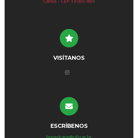
Carlos - CEP 13565-905
VISÍTANOS
ESCRÍBENOS
hupedcare@ufscar.br