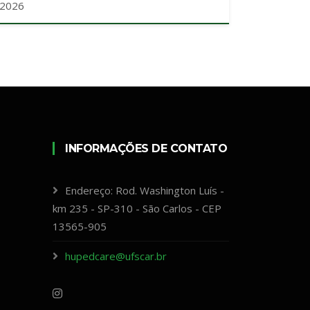
/2026
INFORMAÇÕES DE CONTATO
Endereço: Rod. Washington Luís -
km 235 - SP-310 - São Carlos - CEP
13565-905
hupedcare@ufscar.br