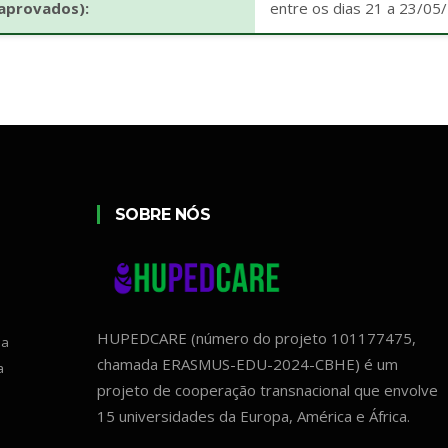
aprovados):
entre os dias 21 a 23/05
SOBRE NÓS
HUPEDCARE (número do projeto 101177475,
ia
chamada ERASMUS-EDU-2024-CBHE) é um
a
projeto de cooperação transnacional que envolve
15 universidades da Europa, América e África.