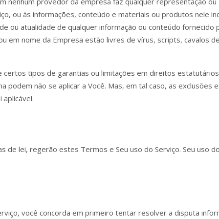
m nenhum provedor da empresa faz qualquer representação ou gar
iço, ou às informações, conteúdo e materiais ou produtos nele inclu
lidade ou atualidade de qualquer informação ou conteúdo fornecido 
ou em nome da Empresa estão livres de vírus, scripts, cavalos 
certos tipos de garantias ou limitações em direitos estatutário
ma podem não se aplicar a Você. Mas, em tal caso, as exclusões e
 aplicável.
gras de lei, regerão estes Termos e Seu uso do Serviço. Seu uso d
.
erviço, você concorda em primeiro tentar resolver a disputa in