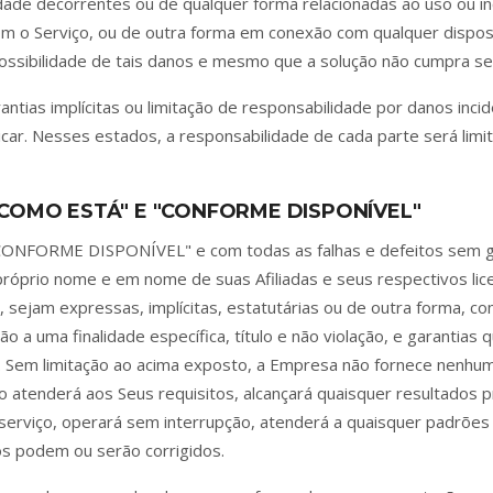
dade decorrentes ou de qualquer forma relacionadas ao uso ou in
com o Serviço, ou de outra forma em conexão com qualquer dis
ossibilidade de tais danos e mesmo que a solução não cumpra seu
tias implícitas ou limitação de responsabilidade por danos incide
ar. Nesses estados, a responsabilidade de cada parte será limit
COMO ESTÁ" E "CONFORME DISPONÍVEL"
CONFORME DISPONÍVEL" e com todas as falhas e defeitos sem ga
 próprio nome e em nome de suas Afiliadas e seus respectivos li
sejam expressas, implícitas, estatutárias ou de outra forma, com
ão a uma finalidade específica, título e não violação, e garantia
. Sem limitação ao acima exposto, a Empresa não fornece nenhu
o atenderá aos Seus requisitos, alcançará quaisquer resultados 
u serviço, operará sem interrupção, atenderá a quaisquer padrõe
os podem ou serão corrigidos.