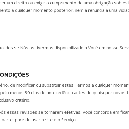
rcer um direito ou exigir o cumprimento de uma obrigação sob e
rimento a qualquer momento posterior, nem a renúncia a uma violaç
zidos se Nós os tivermos disponibilizado a Você em nosso Servi
CONDIÇÕES
tério, de modificar ou substituir estes Termos a qualquer moment
 pelo menos 30 dias de antecedência antes de quaisquer novos 
lusivo critério.
pós essas revisões se tornarem efetivas, Você concorda em ficar
arte, pare de usar o site e o Serviço.