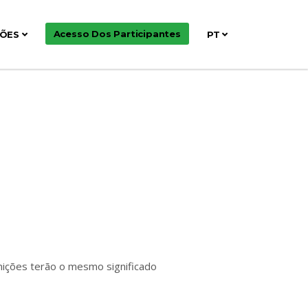
Acesso Dos Participantes
ÇÕES
PT
finições terão o mesmo significado