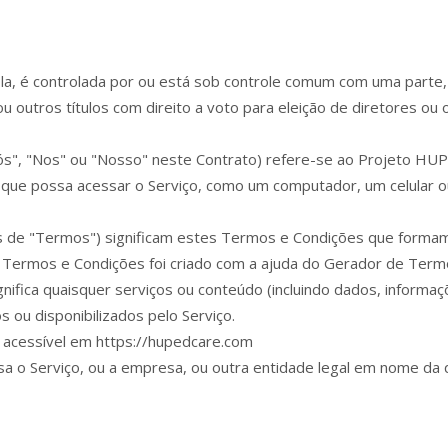
ola, é controlada por ou está sob controle comum com uma parte,
ou outros títulos com direito a voto para eleição de diretores ou 
ós", "Nos" ou "Nosso" neste Contrato) refere-se ao Projeto H
o que possa acessar o Serviço, como um computador, um celular ou 
e "Termos") significam estes Termos e Condições que formam 
e Termos e Condições foi criado com a ajuda do Gerador de Term
gnifica quaisquer serviços ou conteúdo (incluindo dados, informa
s ou disponibilizados pelo Serviço.
acessível em https://hupedcare.com
usa o Serviço, ou a empresa, ou outra entidade legal em nome da 