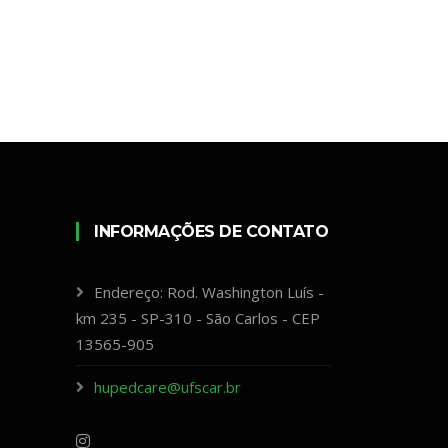
INFORMAÇÕES DE CONTATO
Endereço: Rod. Washington Luís -
km 235 - SP-310 - São Carlos - CEP
13565-905
hupedcare@ufscar.br